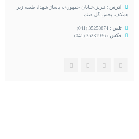
آدرس :
تبریز،خیابان جمهوری، پاساژ شهدا، طبقه زیر
همکف، پخش گل صنم
تلفن :
35258874 (041)
فکس :
35231936 (041)