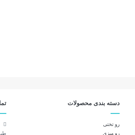
دسته بندی محصولات
تما
رو تختی
آد
رو میزی
طبق