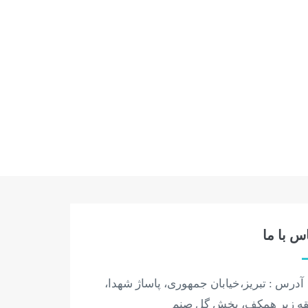
س با ما
رس : تبریز،خیابان جمهوری، پاساژ شهدا،
ه زیر همکف، پخش گل صنم