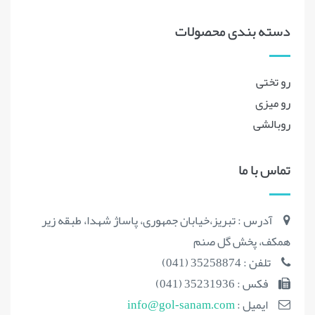
دسته بندی محصولات
رو تختی
رو میزی
روبالشی
تماس با ما
آدرس : تبریز،خیابان جمهوری، پاساژ شهدا، طبقه زیر
همکف، پخش گل صنم
تلفن : 35258874 (041)
فکس : 35231936 (041)
ایمیل :
info@gol-sanam.com