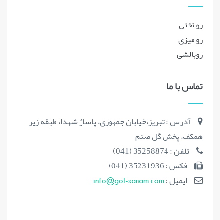
رو تختی
رو میزی
روبالشی
تماس با ما
آدرس : تبریز،خیابان جمهوری، پاساژ شهدا، طبقه زیر
همکف، پخش گل صنم
تلفن : 35258874 (041)
فکس : 35231936 (041)
ایمیل :
info@gol-sanam.com