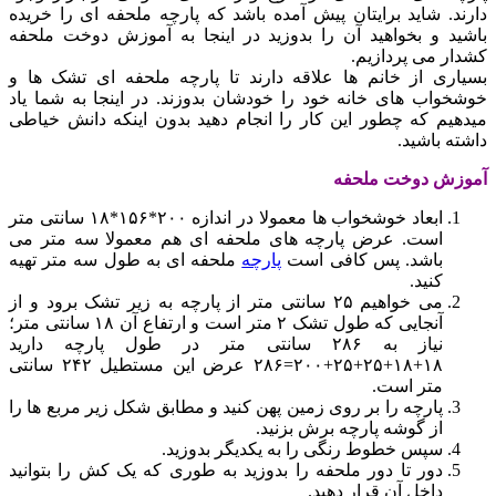
دارند. شاید برایتان پیش آمده باشد که پارچه ملحفه ای را خریده
باشید و بخواهید آن را بدوزید در اینجا به آموزش دوخت ملحفه
کشدار می پردازیم.
بسیاری از خانم ها علاقه دارند تا پارچه ملحفه ای تشک ها و
خوشخواب های خانه خود را خودشان بدوزند. در اینجا به شما یاد
میدهیم که چطور این کار را انجام دهید بدون اینکه دانش خیاطی
داشته باشید.
آموزش دوخت ملحفه
ابعاد خوشخواب ها معمولا در اندازه ۲۰۰*۱۵۶*۱۸ سانتی متر
است. عرض پارچه های ملحفه ای هم معمولا سه متر می
باشد. پس کافی است
پارچه
ملحفه ای به طول سه متر تهیه
کنید.
می خواهیم ۲۵ سانتی متر از پارچه به زیر تشک برود و از
آنجایی که طول تشک ۲ متر است و ارتفاع آن ۱۸ سانتی متر؛
نیاز به ۲۸۶ سانتی متر در طول پارچه دارید
۱۸+۱۸+۲۵+۲۵+۲۰۰=۲۸۶ عرض این مستطیل ۲۴۲ سانتی
متر است.
پارچه را بر روی زمین پهن کنید و مطابق شکل زیر مربع ها را
از گوشه پارچه برش بزنید.
سپس خطوط رنگی را به یکدیگر بدوزید.
دور تا دور ملحفه را بدوزید به طوری که یک کش را بتوانید
داخل آن قرار دهید.